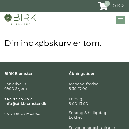
0
0
KR.
Din indkøbskurv er tom.
BIRK Blomster
Åbningstider
Farverivej 8
Mandag-fredag:
6900 Skjern
9.30-17.00
+45 97 35 25 21
Lørdag:
info@birkblomster.dk
9.00-13.00
Søndag & helligdage:
CVR: DK 28 15 41 94
Lukket
Selvbetjeningsbutik alle