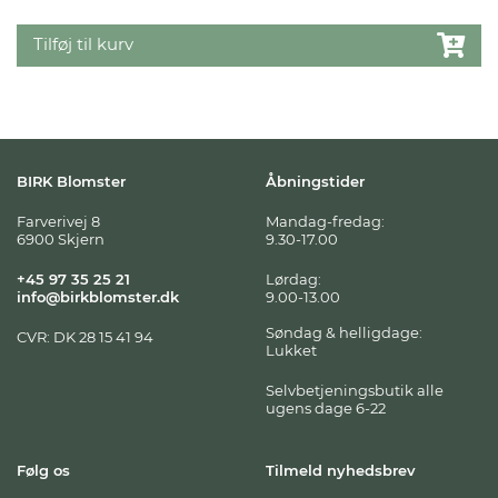
Tilføj til kurv
BIRK Blomster
Åbningstider
Farverivej 8
Mandag-fredag:
6900 Skjern
9.30-17.00
+45 97 35 25 21
Lørdag:
info@birkblomster.dk
9.00-13.00
Søndag & helligdage:
CVR: DK 28 15 41 94
Lukket
Selvbetjeningsbutik alle
ugens dage 6-22
Følg os
Tilmeld nyhedsbrev