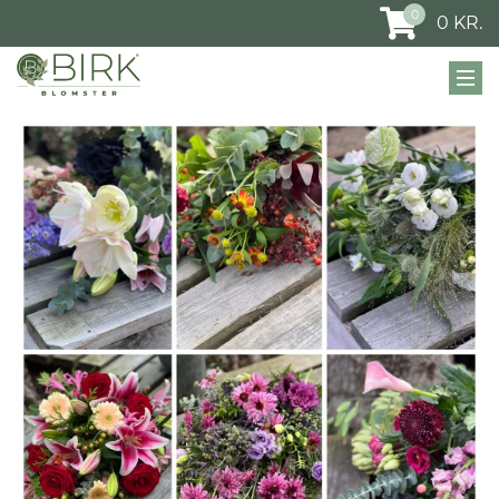
0
0
KR.